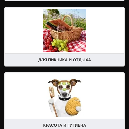
Игрушки, игры и развлечения
Пляжные коврики
Развлечения на природе
Средства защиты на природе
Шампуры, решетки, шпажки
ДЛЯ ПИКНИКА И ОТДЫХА
Веера и вентиляторы ручные
Зубные щетки
Зубочистки
Косметика
Мыльницы
Уход за собой
Ухочистки
КРАСОТА И ГИГИЕНА