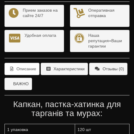
Прием заказов на
Оперативная
сайте 24/7
отправка
Удобная оплата
Наша
репутация=Ваши
гарантии
Описание
Характеристики
Отзывы (0)
ВАЖНО
Капкан, пастка-хатинка для
тарганів та мурах:
1 упаковка
120 шт