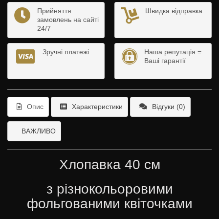
Прийняття
Швидка відправка
замовлень на сайті
24/7
Зручні платежі
Наша репутація =
Ваші гарантії
Опис
Характеристики
Відгуки (0)
ВАЖЛИВО
Хлопавка 40 см
з різнокольоровими
фольгованими квіточками